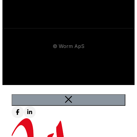
© Worm ApS