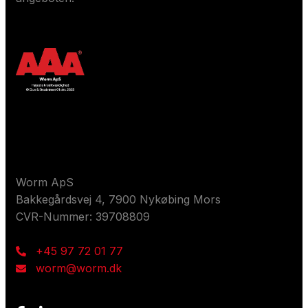
Kontaktieren Sie uns
Worm ApS
Bakkegårdsvej 4, 7900 Nykøbing Mors
CVR-Nummer: 39708809
+45 97 72 01 77
worm@worm.dk