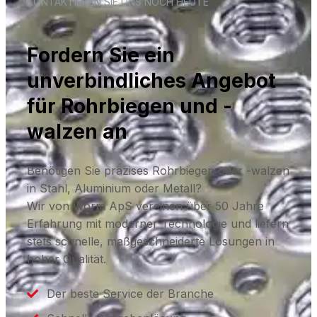
KONTAKTIEREN SIE UNS NOCH HEUTE
Fordern Sie ein
unverbindliches Angebot
für Rohrbiegen und -
walzen an
Benötigen Sie präzises Rohrbiegen oder -walzen
in Stahl, Aluminium oder Metall?
Wir von Worm ApS vereinen über 50 Jahre
Erfahrung mit moderner Technologie und liefern
stets schnelle, maßgeschneiderte Lösungen in
hoher Qualität.
Der beste Service der Branche