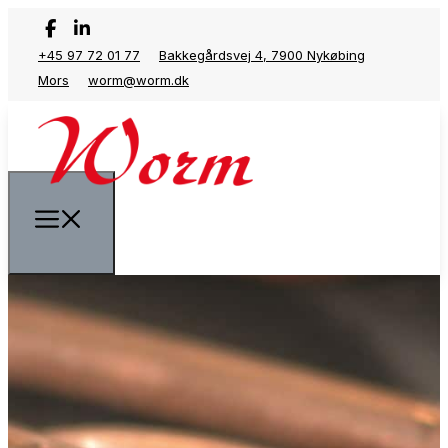
+45 97 72 01 77
Bakkegårdsvej 4, 7900 Nykøbing
Mors
worm@worm.dk