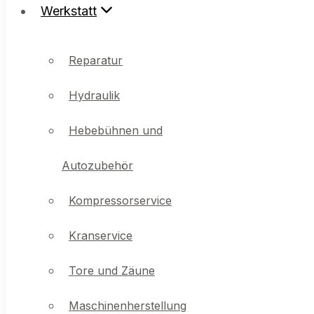
Werkstatt
Reparatur
Hydraulik
Reparatur
Hebebühnen und
Hydraulik
Autozubehör
Hebebühnen und
Kompressorservice
Autozubehör
Kranservice
Kompressorservice
Tore und Zäune
Kranservice
Maschinenherstellung
Tore und Zäune
Konstruktionsstahl
Maschinenherstellung