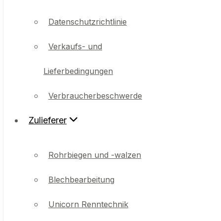
Verkaufs- und
Datenschutzrichtlinie
Lieferbedingungen
Verkaufs- und
Verbraucherbeschwerde
Lieferbedingungen
Zulieferer
Verbraucherbeschwerde
Zulieferer
Rohrbiegen und -walzen
Blechbearbeitung
Rohrbiegen und -walzen
Unicorn Renntechnik
Blechbearbeitung
Werkstatt
Unicorn Renntechnik