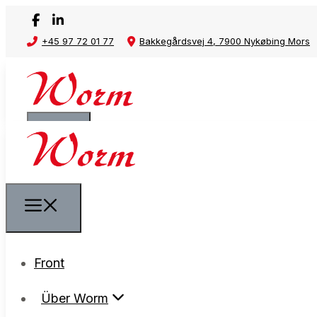
+45 97 72 01 77
Bakkegårdsvej 4, 7900 Nykøbing Mors
Front
Front
Über Worm
Über Worm
Datenschutzrichtlinie