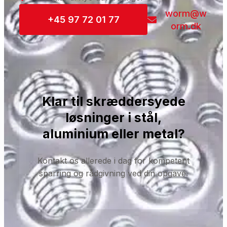
worm@w
+45 97 72 01 77
orm.dk
Klar til skræddersyede
løsninger i stål,
aluminium eller metal?
Kontakt os allerede i dag for kompetent
sparring og rådgivning ved din opgave.