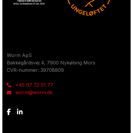
Kontakt os
Worm ApS
Bakkegårdsvej 4, 7900 Nykøbing Mors
CVR-nummer: 39708809
+45 97 72 01 77
worm@worm.dk