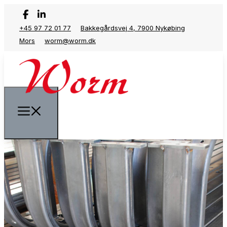
+45 97 72 01 77
Bakkegårdsvej 4, 7900 Nykøbing
Mors
worm@worm.dk