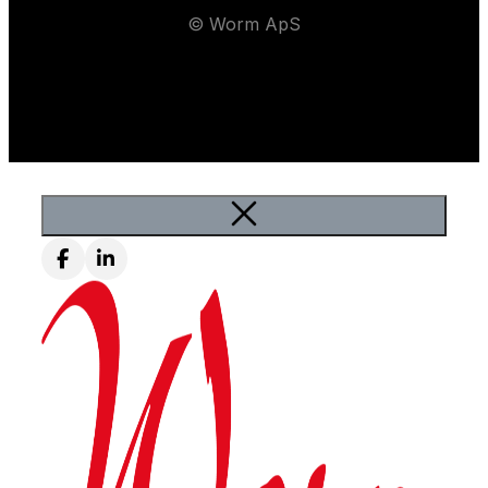
© Worm ApS