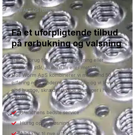
KONTAKT OS I DAG
Få et uforpligtende tilbud
på rørbukning og valsning
Har du brug for præcis rørbukning eller
valsning i stål, aluminium eller metal?
Hos Worm ApS kombinerer vi mere end 50 års
erfaring med moderne teknologi – og vi leverer
altid hurtige, skræddersyede løsninger i høj
kvalitet.
Branchens bedste service
Hurtig opgaveløsning
Altid klar til nye udfordringer