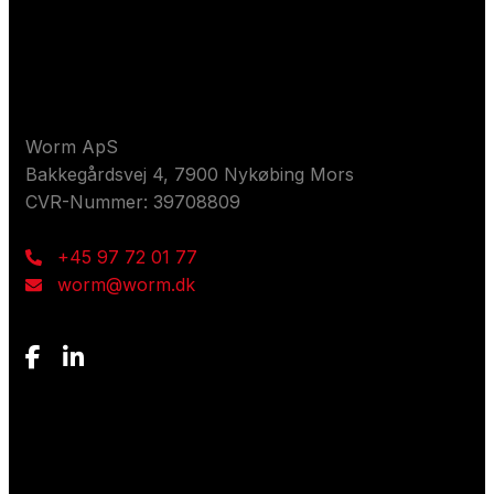
Kontaktieren Sie uns
Worm ApS
Bakkegårdsvej 4, 7900 Nykøbing Mors
CVR-Nummer: 39708809
+45 97 72 01 77
worm@worm.dk