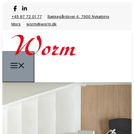
+45 97 72 01 77
Bakkegårdsvej 4, 7900 Nykøbing
Mors
worm@worm.dk