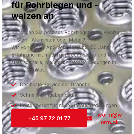
für Rohrbiegen und -
walzen an
Benötigen Sie präzises Rohrbiegen oder -walzen
in Stahl, Aluminium oder Metall?
Wir von Worm ApS vereinen über 50 Jahre
Erfahrung mit moderner Technologie und liefern
stets schnelle, maßgeschneiderte Lösungen in
hoher Qualität.
Der beste Service der Branche
Schnelle Aufgabenlösung
Immer bereit für neue Herausforderungen
worm@w
+45 97 72 01 77
orm.dk