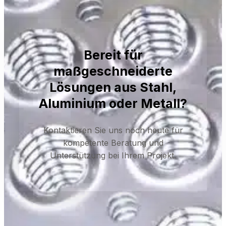
Bereit für
maßgeschneiderte
Lösungen aus Stahl,
Aluminium oder Metall?
Kontaktieren Sie uns noch heute für
kompetente Beratung und
Unterstützung bei Ihrem Projekt.