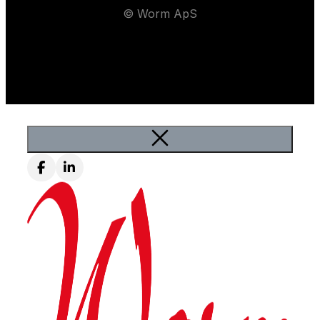
© Worm ApS