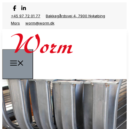
+45 97 72 01 77
Bakkegårdsvej 4, 7900 Nykøbing
Mors
worm@worm.dk