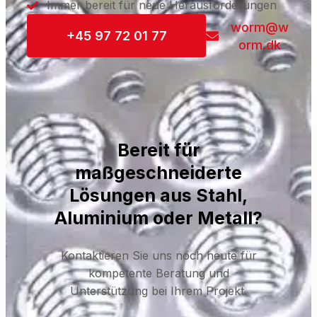
Immer bereit für neue Herausforderungen
worm@w
+45 97 72 01 77
orm.dk
Bereit für
maßgeschneiderte
Lösungen aus Stahl,
Aluminium oder Metall?
Kontaktieren Sie uns noch heute für
kompetente Beratung und
Unterstützung bei Ihrem Projekt.