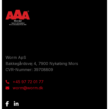
Kontaktieren Sie uns
Worm ApS
Bakkegårdsvej 4, 7900 Nykøbing Mors
CVR-Nummer: 39708809
+45 97 72 01 77
worm@worm.dk