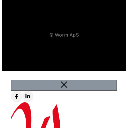
© Worm ApS