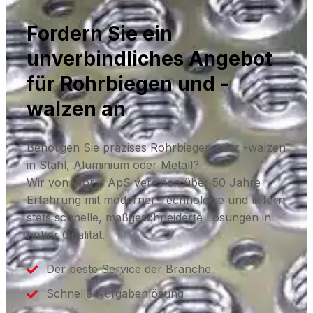
Fordern Sie ein
unverbindliches Angebot
für Rohrbiegen und -
walzen an
Benötigen Sie präzises Rohrbiegen oder -walzen
in Stahl, Aluminium oder Metall?
Wir von Worm ApS vereinen über 50 Jahre
Erfahrung mit moderner Technologie und liefern
stets schnelle, maßgeschneiderte Lösungen in
hoher Qualität.
Der beste Service der Branche
Schnelle Aufgabenlösung